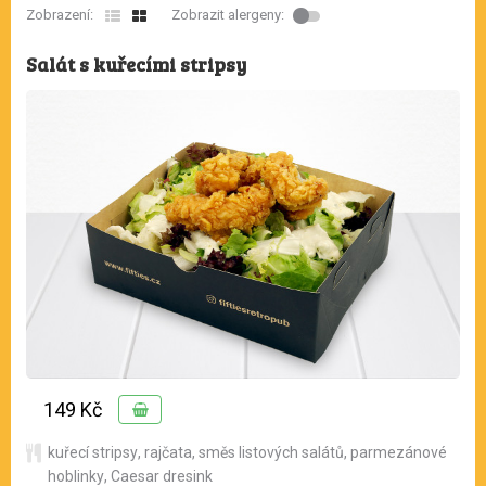
Zobrazení:
Zobrazit alergeny:
Salát s kuřecími stripsy
149 Kč
kuřecí stripsy
,
rajčata
,
směs listových salátů
,
parmezánové
hoblinky
,
Caesar dresink