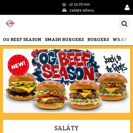
už za 30 min
zadejte adresu
OG BEEF SEASON
SMASH BURGERS
BURGERS
WRAPY
SALÁTY