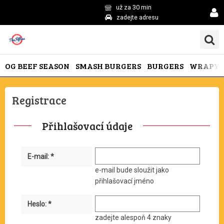
už za 30 min
zadejte adresu
OG BEEF SEASON
SMASH BURGERS
BURGERS
WRAPY
Registrace
Přihlašovací údaje
E-mail: *
e-mail bude sloužit jako
přihlašovací jméno
Heslo: *
zadejte alespoň 4 znaky